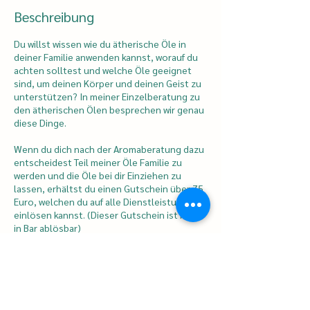
Beschreibung
Du willst wissen wie du ätherische Öle in
deiner Familie anwenden kannst, worauf du
achten solltest und welche Öle geeignet
sind, um deinen Körper und deinen Geist zu
unterstützen? In meiner Einzelberatung zu
den ätherischen Ölen besprechen wir genau
diese Dinge.
Wenn du dich nach der Aromaberatung dazu
entscheidest Teil meiner Öle Familie zu
werden und die Öle bei dir Einziehen zu
lassen, erhältst du einen Gutschein über 75
Euro, welchen du auf alle Dienstleistungen
einlösen kannst. (Dieser Gutschein ist nicht
in Bar ablösbar)
Den Link für den Zoom Raum schicke ich dir
spätestens am Tag der Beratung zu. Bitte
überprüfe auch deinen Spam-Ordner.